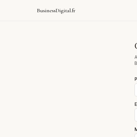
BusinessDigital.fr
A
B
E
M