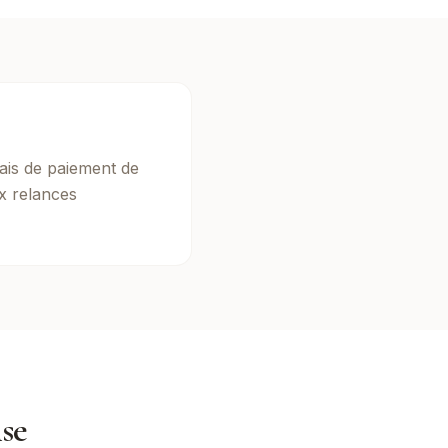
ais de paiement de
x relances
ise