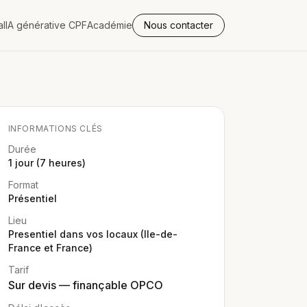
al
IA générative CPF
Académie
Nous contacter
INFORMATIONS CLÉS
Durée
1 jour (7 heures)
Format
Présentiel
Lieu
Presentiel dans vos locaux (Ile-de-
France et France)
Tarif
Sur devis — finançable OPCO