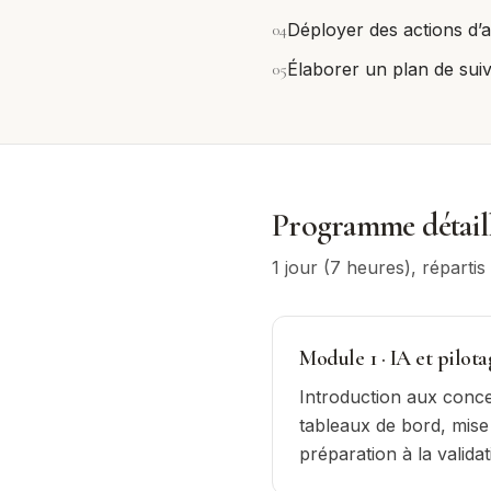
0
4
Déployer des actions d’
0
5
Élaborer un plan de sui
Programme détail
1 jour (7 heures)
, réparti
Module
1
·
IA et pilot
Introduction aux concept
tableaux de bord, mise 
préparation à la valida