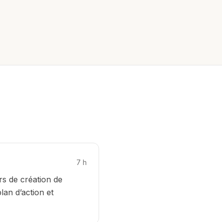
7
h
ers de création de
lan d’action et