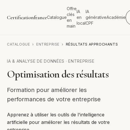
Offre
IA
IA
clés
Certificationfrance
Catalogue
en
générative
Académie
en
local
CPF
main
CATALOGUE
›
ENTREPRISE
›
RÉSULTATS APPROCHANTS
IA & ANALYSE DE DONNÉES
·
ENTREPRISE
Optimisation des résultats
Formation pour améliorer les
performances de votre entreprise
Apprenez à utiliser les outils de l'intelligence
artificielle pour améliorer les résultats de votre
entreprise